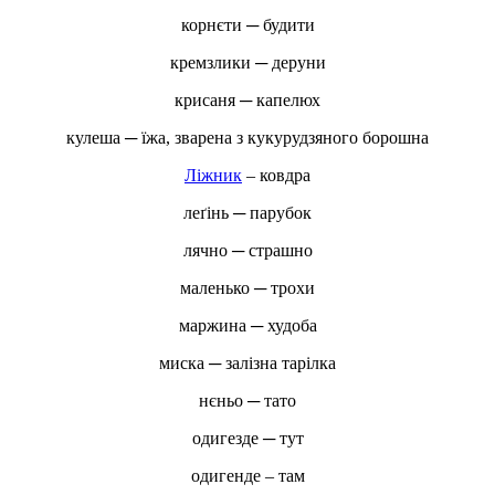
корнєти ─ будити
кремзлики ─ деруни
крисаня ─ капелюх
кулеша ─ їжа, зварена з кукурудзяного борошна
Ліжник
– ковдра
леґінь ─ парубок
лячно ─ страшно
маленько ─ трохи
маржина ─ худоба
миска ─ залізна тарілка
нєньо ─ тато
одигезде ─ тут
одигенде – там