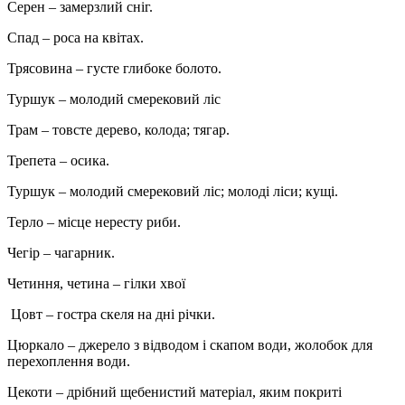
Серен – замерзлий сніг.
Спад – роса на квітах.
Трясовина – густе глибоке болото.
Туршук – молодий смерековий ліс
Трам – товсте дерево, колода; тягар.
Трепета – осика.
Туршук – молодий смерековий ліс; молоді ліси; кущі.
Терло – місце нересту риби.
Чегір – чагарник.
Четиння, четина – гілки хвої
Цовт – гостра скеля на дні річки.
Цюркало – джерело з відводом і скапом води, жолобок для
перехоплення води.
Цекоти – дрібний щебенистий матеріал, яким покриті