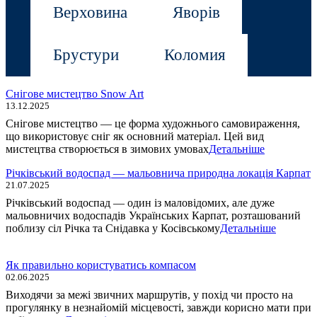
Верховина
Яворів
Брустури
Коломия
Снігове мистецтво Snow Art
13.12.2025
Снігове мистецтво — це форма художнього самовираження,
що використовує сніг як основний матеріал. Цей вид
мистецтва створюється в зимових умовах
Детальніше
Річківський водоспад — мальовнича природна локація Карпат
21.07.2025
Річківський водоспад — один із маловідомих, але дуже
мальовничих водоспадів Українських Карпат, розташований
поблизу сіл Річка та Снідавка у Косівському
Детальніше
Як правильно користуватись компасом
02.06.2025
Виходячи за межі звичних маршрутів, у похід чи просто на
прогулянку в незнайомій місцевості, завжди корисно мати при