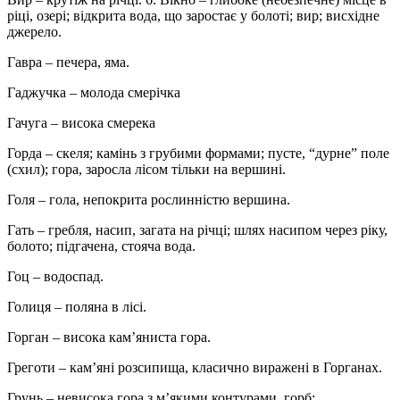
ріці, озері; відкрита вода, що заростає у болоті; вир; висхідне
джерело.
Гавра – печера, яма.
Гаджучка – молода смерічка
Гачуга – висока смерека
Горда – скеля; камінь з грубими формами; пусте, “дурне” поле
(схил); гора, заросла лісом тільки на вершині.
Голя – гола, непокрита рослинністю вершина.
Гать – гребля, насип, загата на річці; шлях насипом через ріку,
болото; підгачена, стояча вода.
Гоц – водоспад.
Голиця – поляна в лісі.
Горган – висока кам’яниста гора.
Греготи – кам’яні розсипища, класично виражені в Горганах.
Грунь – невисока гора з м’якими контурами, горб;