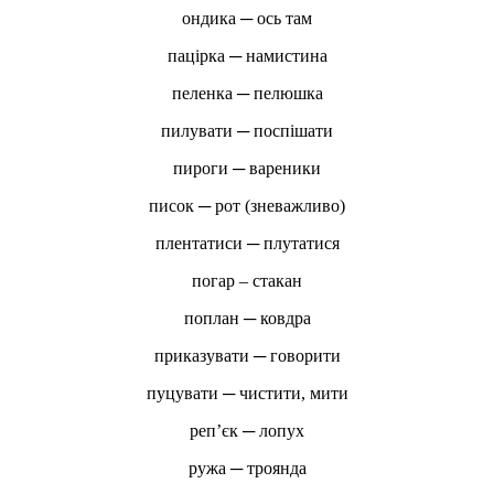
ондика ─ ось там
пацірка ─ намистина
пеленка ─ пелюшка
пилувати ─ поспішати
пироги ─ вареники
писок ─ рот (зневажливо)
плентатиси ─ плутатися
погар – стакан
поплан ─ ковдра
приказувати ─ говорити
пуцувати ─ чистити, мити
реп’єк ─ лопух
ружа ─ троянда