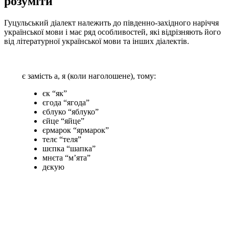
розуміти
Гуцульський діалект належить до південно-західного наріччя
української мови і має ряд особливостей, які відрізняють його
від літературної української мови та інших діалектів.
є замість а, я (коли наголошене), тому:
єк “як”
єгода “ягода”
єблуко “яблуко”
єйце “яйце”
єрмарок “ярмарок”
телє “теля”
шєпка “шапка”
мнєта “м’ята”
дєкую