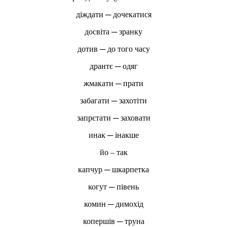
діждати ─ дочекатися
досвіта ─ зранку
дотив ─ до того часу
дрантє ─ одяг
жмакати ─ прати
забагати ─ захотіти
запрєтати ─ заховати
инак ─ інакше
йо – так
капчур ─ шкарпетка
когут ─ півень
комин ─ димохід
копершів ─ труна