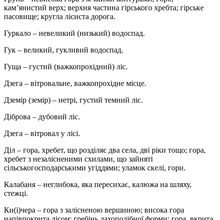
кам’янистий верх; верхня частина гірського хребта; гірське
пасовище; кругла лісиста дорога.
Гуркало – невеликий (низький) водоспад.
Гук – великий, гукливий водоспад.
Гуща – густий (важкопрохідний) ліс.
Дзега – вітровальне, важкопрохідне місце.
Дземір (земір) – нетрі, густий темний ліс.
Діброва – дубовий ліс.
Дзега – вітровал у лісі.
Діл – гора, хребет, що розділяє два села, дві ріки тощо; гора,
хребет з незалісненими схилами, що зайняті
сільськогосподарськими угіддями; уламок скелі, гори.
Калабаня – неглибока, яка пересихає, калюжа на шляху,
стежці.
Ки(і)чера – гора з залісненою вершиною; висока гора
напівпокрита лісом; гребінь дахоподібної форми; гора, вкрита