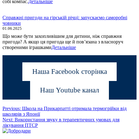
собі компас.
Детальніше
Справжні пригоди на гірській річці: запускаємо саморобні
човники
01.06.2025
Що може бути захопливішим для дитини, ніж справжня
пригода? А якщо ця пригода ще й пов’язана з власноруч
створеними іграшками
Детальніше
Наша Facebook сторінка
Наш Youtube канал
Post
Previous:
Школа на Прикарпатті отримала термогрійки від
школярів з Японії
navigation
Next:
Використання звуку в терапевтичних умовах для
лікування ПТСР