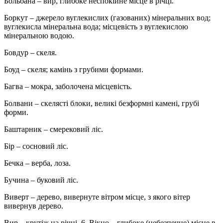
Больбана – вир, глибоке неспокійне місце в річці.
Боркут – джерело вуглекислих (газованих) мінеральних вод;
вуглекисла мінеральна вода; місцевість з вуглекислою
мінеральною водою.
Бовдур – скеля.
Боуд – скеля; камінь з грубими формами.
Багва – мокра, заболочена місцевість.
Болвани – скелясті блоки, великі безформні камені, грубі
форми.
Баштарник – смерековий ліс.
Бір – сосновий ліс.
Бечка – верба, лоза.
Бучина – буковий ліс.
Виверт – дерево, вивернуте вітром місце, з якого вітер
вивернув дерево.
Вир – крутіж на річці. 6. Вікно – глибоке (небезпечне) місце в