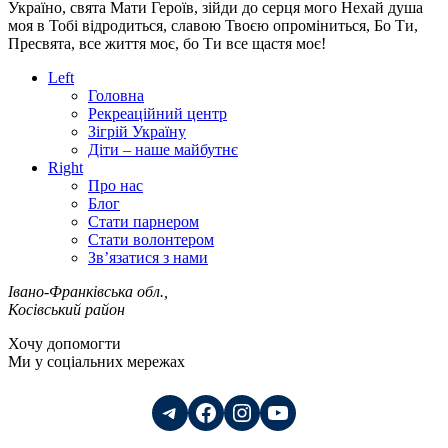
Україно, свята Мати Героїв, зійди до серця мого Нехай душа
моя в Тобі відродиться, славою Твоєю опроміниться, Бо Ти,
Пресвята, все життя моє, бо Ти все щастя моє!
Left
Головна
Рекреаційний центр
Зігрій Україну
Діти – наше майбутнє
Right
Про нас
Блог
Стати парнером
Стати волонтером
Зв’язатися з нами
Івано-Франківська обл.,
Косівський район
Хочу допомогти
Ми у соціальних мережах
Telegram
Facebook
Instagram
YouTube