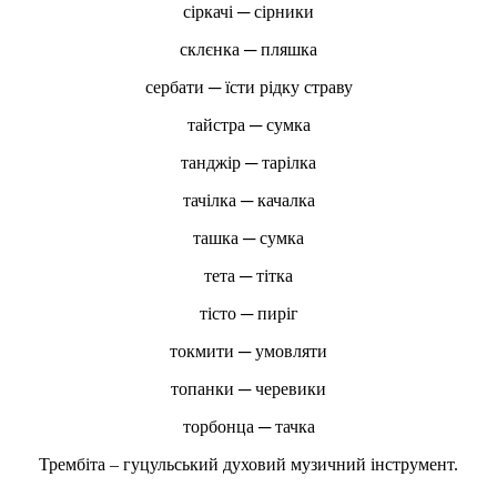
сіркачі ─ сірники
склєнка ─ пляшка
сербати ─ їсти рідку страву
тайстра ─ сумка
танджір ─ тарілка
тачілка ─ качалка
ташка ─ сумка
тета ─ тітка
тісто ─ пиріг
токмити ─ умовляти
топанки ─ черевики
торбонца ─ тачка
Трембіта – гуцульський духовий музичний інструмент.