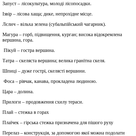
Запуст – лісокультура, молоді лісопосадки.
Ізвір – лісова хаща; дике, непрохідне місце.
Лєлич – вільха зелена (субальпійський чагарник).
Магура – горб, підвищення, курган; висока відокремлена
вершина, гора.
Пікуй – гостра вершина.
Татра – скеляста вершина; велика гранітна скеля.
Шпиці – дуже гострі, скелясті вершини.
Фоса – рівчак, канава, прокладена людиною.
Цара – долина.
Прилоги – продовження схилу тераси.
Плай – стежка в горах
Плаїчек – гірська стежка призначена для пішого руху
Перелаз – конструкція, за допомогою якої можна подолати