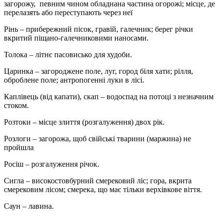
загорожу, певним чином облад­нана частина огорожі; місце, де
перелазять або переступають через неї
Рінь – прибережний пісок, гравій, галечник; берег річки
вкритий піщано-галечниковими наносами.
Толока – літнє пасовисько для худоби.
Царинка – загороджене поле, луг, город біля хати; рілля,
оброблене поле; антропогенні луки в лісі.
Каплівець (від капати), скап – водоспад на потоці з незначним
стоком.
Розтоки – місце злиття (розгалуження) двох рік.
Розлоги – загорожа, щоб свійські тварини (маржина) не
пройшла
Росіш – розгалуження річок.
Сигла – високостовбурний смерековий ліс; гора, вкрита
смерековим лісом; смерека, що має тільки верхівкове віття.
Саун – лавина.