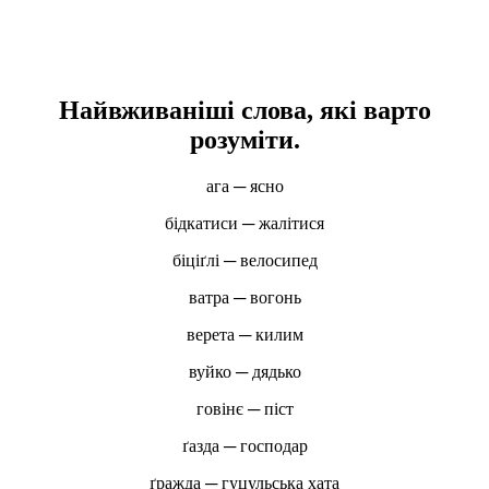
Найвживаніші слова, які варто
розуміти.
ага ─ ясно
бідкатиси ─ жалітися
біціґлі ─ велосипед
ватра ─ вогонь
верета ─ килим
вуйко ─ дядько
говінє ─ піст
ґазда ─ господар
ґражда ─ гуцульська хата