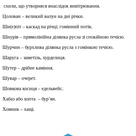
схили, що утворився внаслідок вивітрювання.
Цолован – великий валун на дні річки.
Ши(е)піт – каскад на річці; гомінний потік.
Шнурів – прямолінійна ділянка русла зі спокійною течією.
Шурчин – бурхлива ділянка русла з гомінкою течією.
Шаруга – заметіль, хурделиця.
Шутер – дрібне каміння.
Шувар – очерет.
Шовкова косиця – едельвейс.
Хабаз або хопта – бур’ян.
Хомник – хащі.