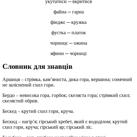
укутатиси ─ вкритися
файна ─ гарна
фінджє ─ кружка
фустка ─ платок
чорницє ─ ожина
яфини ─ чорниці
Словник для знавців
Аршиця – стрімка, кам’яниста, дика гора, вершина; сонячний
не заліснений схил гори.
Бердо – невисока гора, горбок; скеляста гора; стрімкий схил;
скелястий обрив.
Бескед – крутий схил гори, круча.
Бескид – нагір’я; гірський хребет, який є вододілом; крутий
схил гори, круча; гірський яр; гірський ліс.