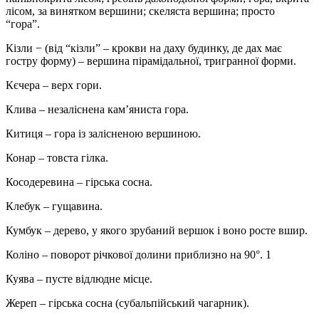
лісом, за винятком вершини; скеляста вершина; просто
“гора”.
Кізли − (від “кізли” – крокви на даху будинку, де дах має
гостру форму) – вершина пірамідальної, тригранної форми.
Кєчера – верх гори.
Клива – незаліснена кам’яниста гора.
Китиця – гора із залісненою вершиною.
Конар – товста гілка.
Косодеревина – гірська сосна.
Клебук – гущавина.
Кумбук – дерево, у якого зрубаний вершок і воно росте вшир.
Коліно – поворот річкової долини приблизно на 90°. 1
Куява – пусте відлюдне місце.
Жереп – гірська сосна (субальпійський чагарник).