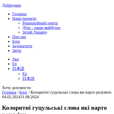
Добродари
Головна
Наші проекти
Рекреаційний центр
Діти – наше майбутнє
Зігрій Україну
Про нас
Блог
Задонатити
Звіти
Укр
En
日本語
En
日本語
Хочу допомогти
Головна
/
Блог
/
Колоритні гуцульські слова які варто розуміти
04.02.2024
31.08.2024
Колоритні гуцульські слова які варто