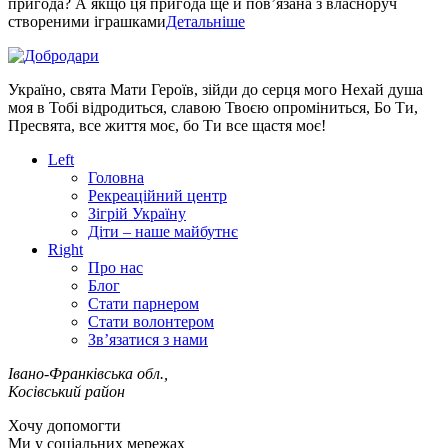
пригода? А якщо ця пригода ще й пов’язана з власноруч
створеними іграшками
Детальніше
Україно, свята Мати Героїв, зійди до серця мого Нехай душа
моя в Тобі відродиться, славою Твоєю опроміниться, Бо Ти,
Пресвята, все життя моє, бо Ти все щастя моє!
Left
Головна
Рекреаційний центр
Зігрій Україну
Діти – наше майбутнє
Right
Про нас
Блог
Стати парнером
Стати волонтером
Зв’язатися з нами
Івано-Франківська обл.,
Косівський район
Хочу допомогти
Ми у соціальних мережах