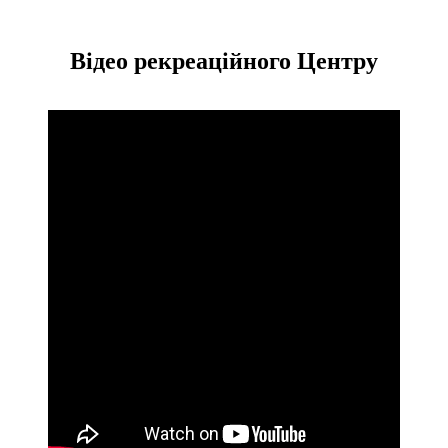
українською культурою. Саме ці фактори надихнули нас на
задум створення рекреаційного центру саме в Карпатах.
Відео рекреаційного Центру