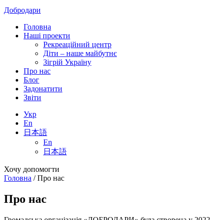
Добродари
Головна
Наші проекти
Рекреаційний центр
Діти – наше майбутнє
Зігрій Україну
Про нас
Блог
Задонатити
Звіти
Укр
En
日本語
En
日本語
Хочу допомогти
Головна
/
Про нас
Про нас
Громадська організація «ДОБРОДАРИ» була створена у 2022