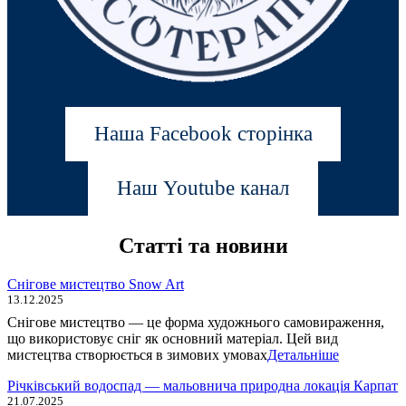
Наша Facebook сторінка
Наш Youtube канал
Статті та новини
Снігове мистецтво Snow Art
13.12.2025
Снігове мистецтво — це форма художнього самовираження,
що використовує сніг як основний матеріал. Цей вид
мистецтва створюється в зимових умовах
Детальніше
Річківський водоспад — мальовнича природна локація Карпат
21.07.2025