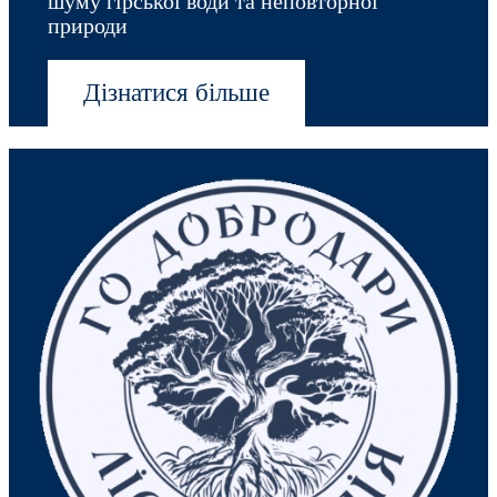
шуму гірської води та неповторної
природи
Дізнатися більше