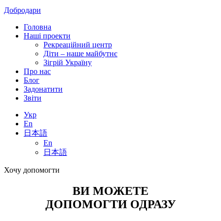
Добродари
Головна
Наші проекти
Рекреаційний центр
Діти – наше майбутнє
Зігрій Україну
Про нас
Блог
Задонатити
Звіти
Укр
En
日本語
En
日本語
Хочу допомогти
ВИ МОЖЕТЕ
ДОПОМОГТИ ОДРАЗУ