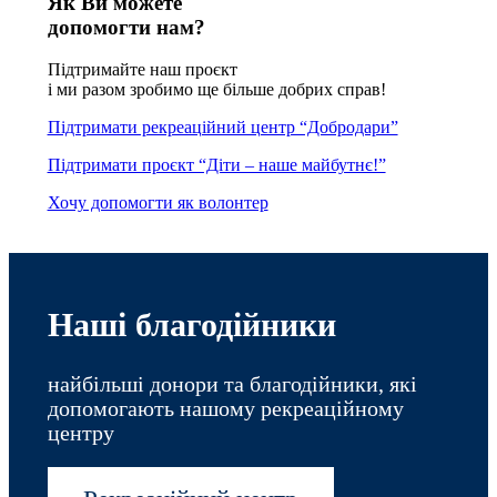
Як Ви можете
допомогти нам?
Підтримайте наш проєкт
і ми разом зробимо ще більше добрих справ!
Підтримати рекреаційний центр “Добродари”
Підтримати проєкт “Діти – наше майбутнє!”
Хочу допомогти як волонтер
Наші благодійники
найбільші донори та благодійники, які
допомогають нашому рекреаційному
центру