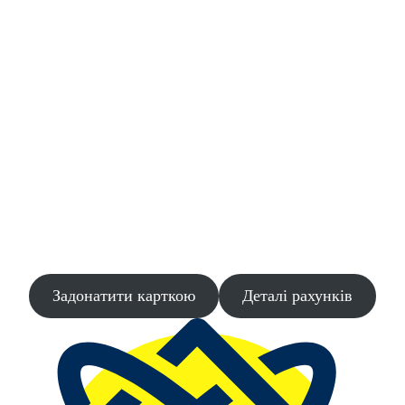
UAH: UA613052990000026004036712015
USD: UA103052990000026001036711774
JPY: UA883052990000026001036715220
Призначення платежу: Благодійний внесок
Задонатити карткою
Задонатити карткою
Деталі рахунків