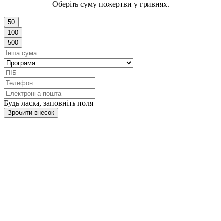
Оберіть суму пожертви у гривнях.
50
100
500
Будь ласка, заповніть поля
Зробити внесок
Зробити благодійний внесок можна
карткою або за реквізитами:
Отримувач: ГО ДОБРОДАРИ / Код отримувача:
44847702
Назва банку: АТ КБ “ПРИВАТБАНК” / Bank
SWIFT Code: PBANUA2X