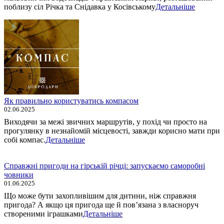
поблизу сіл Річка та Снідавка у Косівському
Детальніше
Як правильно користуватись компасом
02.06.2025
Виходячи за межі звичних маршрутів, у похід чи просто на
прогулянку в незнайомій місцевості, завжди корисно мати при
собі компас.
Детальніше
Справжні пригоди на гірській річці: запускаємо саморобні
човники
01.06.2025
Що може бути захопливішим для дитини, ніж справжня
пригода? А якщо ця пригода ще й пов’язана з власноруч
створеними іграшками
Детальніше