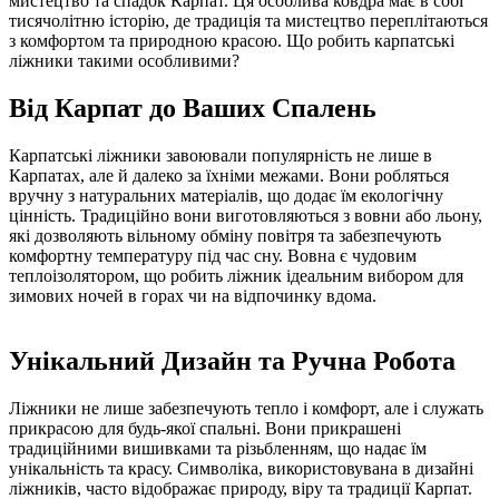
мистецтво та спадок Карпат. Ця особлива ковдра має в собі
тисячолітню історію, де традиція та мистецтво переплітаються
з комфортом та природною красою. Що робить карпатські
ліжники такими особливими?
Від Карпат до Ваших Спалень
Карпатські ліжники завоювали популярність не лише в
Карпатах, але й далеко за їхніми межами. Вони робляться
вручну з натуральних матеріалів, що додає їм екологічну
цінність. Традиційно вони виготовляються з вовни або льону,
які дозволяють вільному обміну повітря та забезпечують
комфортну температуру під час сну. Вовна є чудовим
теплоізолятором, що робить ліжник ідеальним вибором для
зимових ночей в горах чи на відпочинку вдома.
Унікальний Дизайн та Ручна Робота
Ліжники не лише забезпечують тепло і комфорт, але і служать
прикрасою для будь-якої спальні. Вони прикрашені
традиційними вишивками та різьбленням, що надає їм
унікальність та красу. Символіка, використовувана в дизайні
ліжників, часто відображає природу, віру та традиції Карпат.