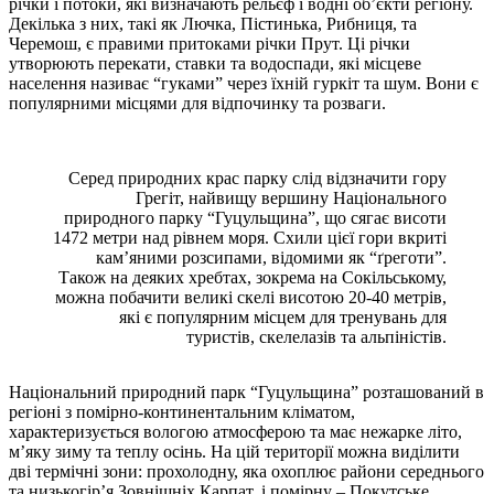
річки і потоки, які визначають рельєф і водні об’єкти регіону.
Декілька з них, такі як Лючка, Пістинька, Рибниця, та
Черемош, є правими притоками річки Прут. Ці річки
утворюють перекати, ставки та водоспади, які місцеве
населення називає “гуками” через їхній гуркіт та шум. Вони є
популярними місцями для відпочинку та розваги.
Серед природних крас парку слід відзначити гору
Грегіт, найвищу вершину Національного
природного парку “Гуцульщина”, що сягає висоти
1472 метри над рівнем моря. Схили цієї гори вкриті
кам’яними розсипами, відомими як “ґреготи”.
Також на деяких хребтах, зокрема на Сокільському,
можна побачити великі скелі висотою 20-40 метрів,
які є популярним місцем для тренувань для
туристів, скелелазів та альпіністів.
Національний природний парк “Гуцульщина” розташований в
регіоні з помірно-континентальним кліматом,
характеризується вологою атмосферою та має нежарке літо,
м’яку зиму та теплу осінь. На цій території можна виділити
дві термічні зони: прохолодну, яка охоплює райони середнього
та низькогір’я Зовнішніх Карпат, і помірну – Покутське