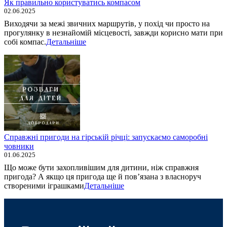
Як правильно користуватись компасом
02.06.2025
Виходячи за межі звичних маршрутів, у похід чи просто на
прогулянку в незнайомій місцевості, завжди корисно мати при
собі компас.
Детальніше
Справжні пригоди на гірській річці: запускаємо саморобні
човники
01.06.2025
Що може бути захопливішим для дитини, ніж справжня
пригода? А якщо ця пригода ще й пов’язана з власноруч
створеними іграшками
Детальніше