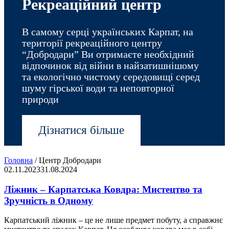
Рекреаційний центр
В самому серці українських Карпат, на
території рекреаційного центру
“Добродари” Ви отримаєте необхідний
відпочинок від війни в найзатишнішому
та екологічно чистому середовищі серед
шуму гірської води та неповторної
природи
Дізнатися більше
Головна
/
Центр Добродари
02.11.2023
31.08.2024
Ліжник – Карпатська Ковдра: Мистецтво та
Зручність в Одному
Карпатський ліжник – це не лише предмет побуту, а справжнє