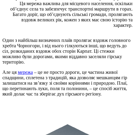
Ця мережа важлива для місцевого населення, оскільки
об’єднує села та забезпечує транспортні маршрути в горах.
Багато доріг, що об’єднують сільські громади, пролягають
вздовж великих рік, кожен з яких має свою історію та
характер.
Один з найбільш визначних плаїв пролягає вздовж головного
хребта Чорногори, і від нього гілкуються інші, що ведуть до
сіл, розкиданих вздовж обох сторін Карпат. Ці стежки
можливо були дорогами, якими віддавно заселяли гірську
територію.
Але ця
мережа
– це не просто дороги, це частина живої
спадщини, сплетена з традицій, яка дозволяє мешканцям гір
залишатися на зв’язку зі своїми коріннями і природою. Плаї,
що перетинають луки, поля та полонини, – це спосіб життя,
який долає час та зберігає дух гірського регіону.