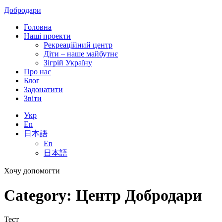
Добродари
Головна
Наші проекти
Рекреаційний центр
Діти – наше майбутнє
Зігрій Україну
Про нас
Блог
Задонатити
Звіти
Укр
En
日本語
En
日本語
Хочу допомогти
Category:
Центр Добродари
Тест