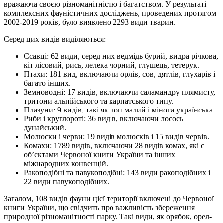
вражаюча своєю різноманітністю і багатством. У результаті
комплексних фауністичних досліджень, проведених протягом
2002-2019 років, було виявлено 2293 види тварин.
Серед цих видів виділяються:
Ссавці: 62 види, серед них ведмідь бурий, видра річкова,
кіт лісовий, рись, лелека чорний, глушець, тетерук.
Птахи: 181 вид, включаючи орлів, сов, дятлів, глухарів і
багато інших.
Земноводні: 17 видів, включаючи саламандру плямисту,
тритони альпійського та карпатського типу.
Плазуни: 9 видів, такі як чоп малий і мінога українська.
Риби і круглороті: 36 видів, включаючи лосось
дунайський.
Молюски і черви: 19 видів молюсків і 15 видів червів.
Комахи: 1789 видів, включаючи 28 видів комах, які є
об’єктами Червоної книги України та інших
міжнародних конвенцій.
Ракоподібні та павукоподібні: 143 види ракоподібних і
22 види павукоподібних.
Загалом, 108 видів фауни цієї території включені до Червоної
книги України, що свідчить про важливість збереження
природної різноманітності парку. Такі види, як орябок, орел-