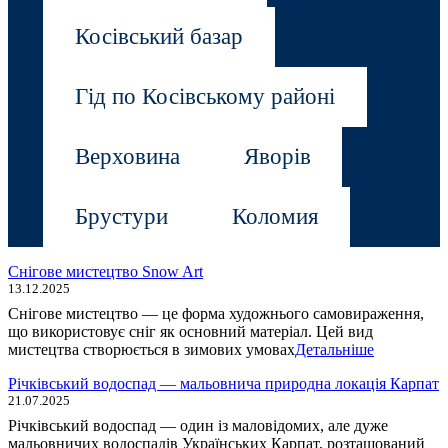
Косівський базар
Гід по Косівському районі
Верховина
Яворів
Брустури
Коломия
Снігове мистецтво Snow Art
13.12.2025
Снігове мистецтво — це форма художнього самовираження,
що використовує сніг як основний матеріал. Цей вид
мистецтва створюється в зимових умовах
Детальніше
Річківський водоспад — мальовнича природна локація Карпат
21.07.2025
Річківський водоспад — один із маловідомих, але дуже
мальовничих водоспадів Українських Карпат, розташований