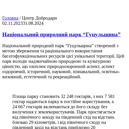
Головна
/
Центр Добродари
02.11.2023
31.08.2024
Національний природний парк “Гуцульщина”
Національний природний парк “Гуцульщина” створений з
метою збереження та раціонального використання
багатофункціональних ресурсів цієї унікальної території. Цей
парк володіє надзвичайною природною та культурною
цінністю, що охоплює природоохоронний аспект, аспект
оздоровчий, історичний, науковий, пізнавальний, освітньо-
виховний, естетичний та рекреаційний.
Площа парку становить 32 248 гектарів, з них 7 581
гектар надаються парку в постійне користування, а
24 667 гектарів включаються до його складу без
вилучення у землекористувачів. Парк простягається
від північного заходу на південний схід на відстань
близько 29 кілометрів, і від північного сходу на
південний захід на відстань приблизно 20