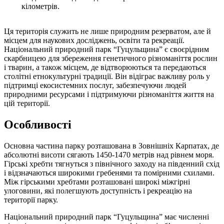
кілометрів.
Ця територія служить не лише природним резерватом, але й
місцем для наукових досліджень, освіти та рекреації.
Національний природний парк “Гуцульщина” є своєрідним
скарбницею для збереження генетичного різноманіття рослин
і тварин, а також місцем, де відтворюються та передаються
столітні етнокультурні традиції. Він відіграє важливу роль у
підтримці екосистемних послуг, забезпечуючи людей
природними ресурсами і підтримуючи різноманіття життя на
цій території.
Особливості
Основна частина парку розташована в Зовнішніх Карпатах, де
абсолютні висоти сягають 1450-1470 метрів над рівнем моря.
Гірські хребти тягнуться з північного заходу на південний схід
і відзначаються широкими гребенями та помірними схилами.
Між гірськими хребтами розташовані широкі міжгірні
улоговини, які полегшують доступність і рекреацію на
території парку.
Національний природний парк “Гуцульщина” має численні