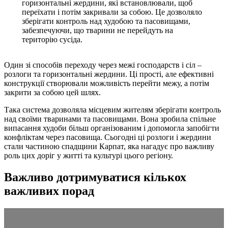
горизонтальні жердини, які встановлювали, щоб
переїхати і потім закривали за собою. Це дозволяло
зберігати контроль над худобою та пасовищами,
забезпечуючи, що тварини не перейдуть на
територію сусіда.
Один зі способів переходу через межі господарств і сіл –
розлоги та горизонтальні жердини. Ці прості, але ефективні
конструкції створювали можливість перейти межу, а потім
закрити за собою цей шлях.
Така система дозволяла місцевим жителям зберігати контроль
над своїми тваринами та пасовищами. Вона зробила спільне
випасання худоби більш організованим і допомогла запобігти
конфліктам через пасовища. Сьогодні ці розлоги і жердини
стали частиною спадщини Карпат, яка нагадує про важливу
роль цих доріг у житті та культурі цього регіону.
Важливо дотримуватися кількох
важливих порад