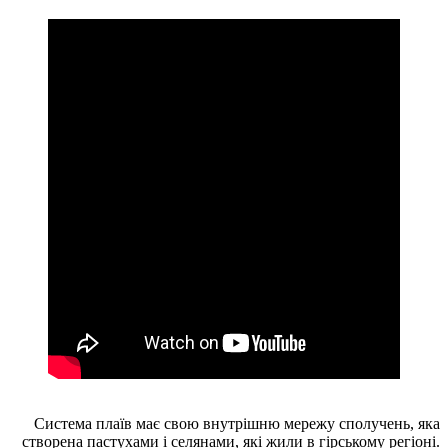
Система плаїв має свою внутрішню мережу сполучень, яка
створена пастухами і селянами, які жили в гірському регіоні.