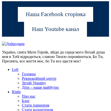
Наша Facebook сторінка
Наш Youtube канал
Україно, свята Мати Героїв, зійди до серця мого Нехай душа
моя в Тобі відродиться, славою Твоєю опроміниться, Бо Ти,
Пресвята, все життя моє, бо Ти все щастя моє!
Left
Головна
Рекреаційний центр
Зігрій Україну
Діти – наше майбутнє
Right
Про нас
Блог
Стати парнером
Стати волонтером