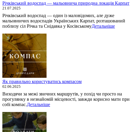
Річківський водоспад — мальовнича природна локація Карпат
21.07.2025
Річківський водоспад — один із маловідомих, але дуже
мальовничих водоспадів Українських Карпат, розташований
поблизу сіл Річка та Снідавка у Косівському
Детальніше
Як правильно користуватись компасом
02.06.2025
Виходячи за межі звичних маршрутів, у похід чи просто на
прогулянку в незнайомій місцевості, завжди корисно мати при
собі компас.
Детальніше