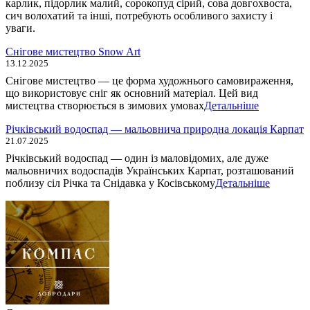
карлик, підорлик малий, сорокопуд сірий, сова довгохвоста,
сич волохатий та інші, потребують особливого захисту і
уваги.
Снігове мистецтво Snow Art
13.12.2025
Снігове мистецтво — це форма художнього самовираження,
що використовує сніг як основний матеріал. Цей вид
мистецтва створюється в зимових умовах
Детальніше
Річківський водоспад — мальовнича природна локація Карпат
21.07.2025
Річківський водоспад — один із маловідомих, але дуже
мальовничих водоспадів Українських Карпат, розташований
поблизу сіл Річка та Снідавка у Косівському
Детальніше