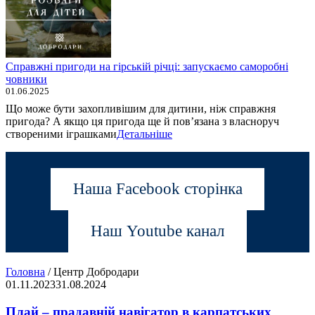
Справжні пригоди на гірській річці: запускаємо саморобні
човники
01.06.2025
Що може бути захопливішим для дитини, ніж справжня
пригода? А якщо ця пригода ще й пов’язана з власноруч
створеними іграшками
Детальніше
Наша Facebook сторінка
Наш Youtube канал
Головна
/
Центр Добродари
01.11.2023
31.08.2024
Плай – прадавній навігатор в карпатських