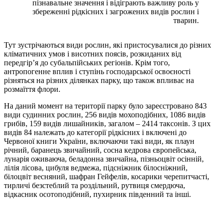
пізнавальне значення і відіграють важливу роль у
збереженні рідкісних і загрожених видів рослин і
тварин.
Тут зустрічаються види рослин, які пристосувалися до різних
кліматичних умов і висотних поясів, розкиданих від
передгір’я до субальпійських регіонів. Крім того,
антропогенне вплив і ступінь господарської освоєності
різняться на різних ділянках парку, що також впливає на
розмаїття флори.
На даний момент на території парку було зареєстровано 843
види судинних рослин, 256 видів мохоподібних, 1086 видів
грибів, 159 видів лишайників, загалом – 2414 таксонів. З цих
видів 84 належать до категорії рідкісних і включені до
Червоної книги України, включаючи такі види, як плаун
річний, баранець звичайний, сосна кедрова європейська,
лунарія оживаюча, беладонна звичайна, пізньоцвіт осінній,
лілія лісова, цибуля ведмежа, підсніжник білосніжний,
білоцвіт весняний, шафран Гейфелів, косарики черепитчасті,
тирличі безстеблий та роздільний, рутвиця смердюча,
відкасник осотоподібний, пухирник південний та інші.