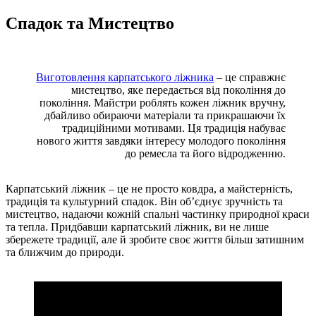
Спадок та Мистецтво
Виготовлення карпатського ліжника
– це справжнє
мистецтво, яке передається від покоління до
покоління. Майстри роблять кожен ліжник вручну,
дбайливо обираючи матеріали та прикрашаючи їх
традиційними мотивами. Ця традиція набуває
нового життя завдяки інтересу молодого покоління
до ремесла та його відродженню.
Карпатський ліжник – це не просто ковдра, а майстерність,
традиція та культурний спадок. Він об’єднує зручність та
мистецтво, надаючи кожній спальні частинку природної краси
та тепла. Придбавши карпатський ліжник, ви не лише
збережете традиції, але й зробите своє життя більш затишним
та ближчим до природи.