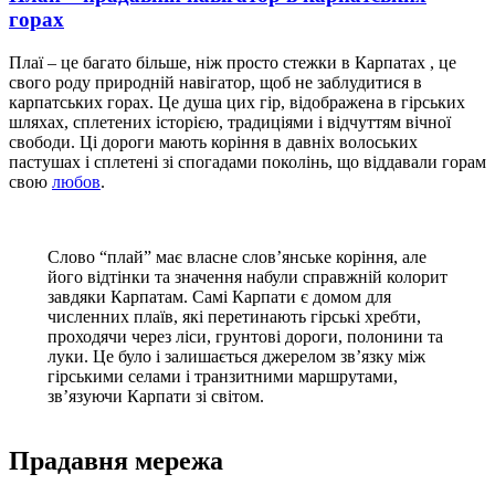
горах
Плаї – це багато більше, ніж просто стежки в Карпатах , це
свого роду природній навігатор, щоб не заблудитися в
карпатських горах. Це душа цих гір, відображена в гірських
шляхах, сплетених історією, традиціями і відчуттям вічної
свободи. Ці дороги мають коріння в давніх волоських
пастушах і сплетені зі спогадами поколінь, що віддавали горам
свою
любов
.
Слово “плай” має власне слов’янське коріння, але
його відтінки та значення набули справжній колорит
завдяки Карпатам. Самі Карпати є домом для
численних плаїв, які перетинають гірські хребти,
проходячи через ліси, грунтові дороги, полонини та
луки. Це було і залишається джерелом зв’язку між
гірськими селами і транзитними маршрутами,
зв’язуючи Карпати зі світом.
Прадавня мережа