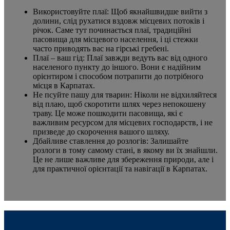
Використовуйте плаї: Щоб якнайшвидше вийти з
долини, слід рухатися вздовж місцевих потоків і
річок. Саме тут починається плаї, традиційні
пасовища для місцевого населення, і ці стежки
часто приводять вас на гірські гребені.
Плаї – ваш гід: Плаї завжди ведуть вас від одного
населеного пункту до іншого. Вони є надійним
орієнтиром і способом потрапити до потрібного
місця в Карпатах.
Не псуйте пашу для тварин: Ніколи не відхиляйтеся
від плаю, щоб скоротити шлях через непокошену
траву. Це може пошкодити пасовища, які є
важливим ресурсом для місцевих господарств, і не
призведе до скорочення вашого шляху.
Дбайливе ставлення до розлогів: Залишайте
розлоги в тому самому стані, в якому ви їх знайшли.
Це не лише важливе для збереження природи, але і
для практичної орієнтації та навігації в Карпатах.