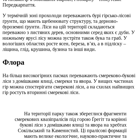
Передкарпаття.
У термічній зоні прохолоди переважають бурі гірсько-лісові
ґрунти, що мають щебенювату структуру, та дерново-
буроземні ґрунти. Ліси на цій території складаються
переважно з листяних дерев, основними серед яких є дуби. У
нижньому ярусі лісу можна зустріти також бука та граб. У
вологіших областях росте ясен, береза, в’яз, а в підліску –
ліщина, глід, крушина, бузина та інші види.
Флора
На більш високогірних пасмах переважають смереково-букові
ліси з домішками ялиці, смереки та явора. У вищих частинах
гір можна спостерігати смерекові ліси, а на схилах найвищих
гір ростуть вторинні смерекові ліси.
На території парку також збереглися фрагменти
смерекових квазіпралісів під горою Ґрегіт та корінні
букові ліси з домішками ялиці та явора на хребтах
Сокільський та Каменистий. Ці пралісові формації
мають велике екологічне, науково-практичне та