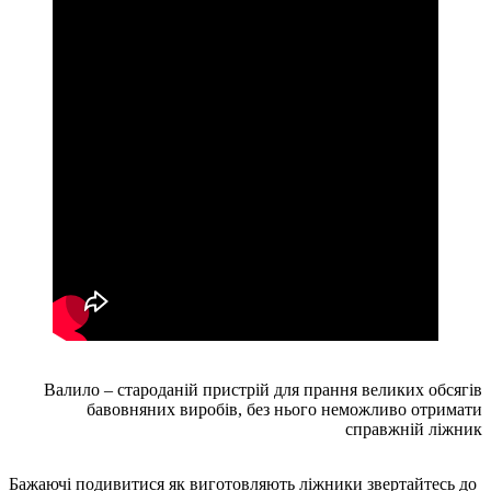
Валило – староданій пристрій для прання великих обсягів
бавовняних виробів, без нього неможливо отримати
справжній ліжник
Бажаючі подивитися як виготовляють ліжники звертайтесь до