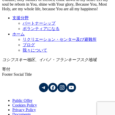
ビ
soul be reborn in You, shine with Your glory, Because You, Most
ゲ
Holy, are my whole life, because You are all my happiness!
ー
支援分野
パートナーシップ
シ
ボランティアになる
ョ
ホーム
リクリエーション・センター及び避難所
ン
ブログ
我々について
コシフスキー地区、イバノ・フランキーフスク地域
寄付
Footer Social Title
Telegram
Facebook
Instagram
YouTube
Public Offer
Cookies Policy
Privacy Policy
Documents