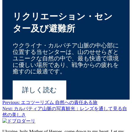
リクリエーション・セン
ター及び避難所
ウクライナ・カルパチア山脈の中心部に
位置する当センターは、山のせせらぎと
ユニークな自然の中で、最も快適で環境
に優しい場所であり、戦争からの疲れを
癒すのに最適です。
詳しく読む
Previous:
エコツーリズム 自然への責任ある旅
投
Next:
カルパティア山脈の写真観光：レンズを通して見る自
稿
然の美しさ
ナ
Ukraine, holy Mother of Heroes, come down to my heart. Let my