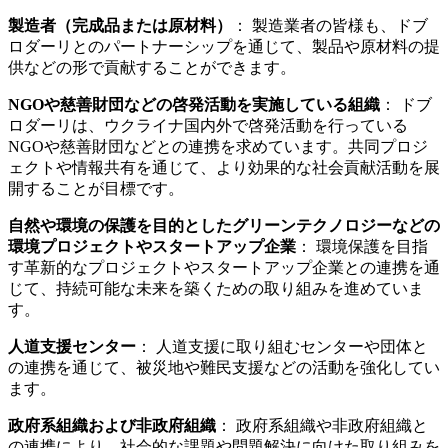
製造者（完成品または原材料）
： 製造業者の皆様も、ドブ
ロダーリとのパートナーシップを通じて、製品や原材料の提
供などの形で貢献することができます。
NGOや慈善財団などの啓発活動を実施している組織
： ドブ
ロダーリは、ウクライナ国内外で啓発活動を行っている
NGOや慈善財団などとの連携を求めています。共同プロジ
ェクトや情報共有を通じて、より効果的な社会貢献活動を展
開することが目標です。
自然や環境の保護を目的としたグリーンテクノロジーなどの
環境プロジェクトやスタートアップ企業
： 環境保護を目指
す革新的なプロジェクトやスタートアップ企業との連携を通
じて、持続可能な未来を築くための取り組みを進めていま
す。
人道支援センター
： 人道支援に取り組むセンターや団体と
の連携を通じて、被災地や難民支援などの活動を強化してい
ます。
政府系組織および非政府組織
： 政府系組織や非政府組織と
の連携により、社会的な課題や問題解決に向けた取り組みを