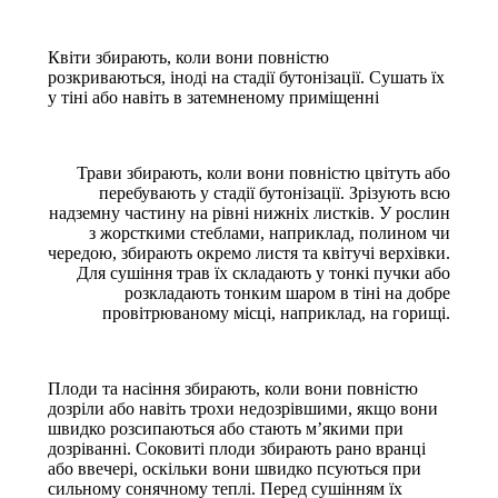
Квіти збирають, коли вони повністю
розкриваються, іноді на стадії бутонізації. Сушать їх
у тіні або навіть в затемненому приміщенні
Трави збирають, коли вони повністю цвітуть або
перебувають у стадії бутонізації. Зрізують всю
надземну частину на рівні нижніх листків. У рослин
з жорсткими стеблами, наприклад, полином чи
чередою, збирають окремо листя та квітучі верхівки.
Для сушіння трав їх складають у тонкі пучки або
розкладають тонким шаром в тіні на добре
провітрюваному місці, наприклад, на горищі.
Плоди та насіння збирають, коли вони повністю
дозріли або навіть трохи недозрівшими, якщо вони
швидко розсипаються або стають м’якими при
дозріванні. Соковиті плоди збирають рано вранці
або ввечері, оскільки вони швидко псуються при
сильному сонячному теплі. Перед сушінням їх