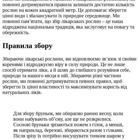
повинні дотримуватися правила залишати достатню кількість
рослин на кожен квадратний метр. Це допомагає зберегти
цінні види і збалансувати їх природне середовище. Ми
повинні пам’ятати, що збір лікарських рослин – це наша
відроджена національна традиція, яка заслуговує на повагу та
обережність.
Правила збору
Збираючи лікарські рослини, ми відновлюємо зв’язок зі своїми
коренями і відроджуємо віру в силу природи. Це не лише
спосіб отримати ліки, а й шлях до глибшого розуміння себе,
природи та нашого місця в ній. Збираючи різні частини
рослин, ми повинні дотримуватися певних правил, щоб
зберегти їх цінні властивості та максимізувати користь від
натуральних ліків.
Для збору бруньок, ми обираємо ранню весну, коли
вони набувають об’єму, але ще не розкрилися.
Соснові бруньки зрізаються ножем з гілок, а менші,
як наприклад, березові, збираються разом з гілками.
Після зрізу їх потрібно висушувати тонким шаром у