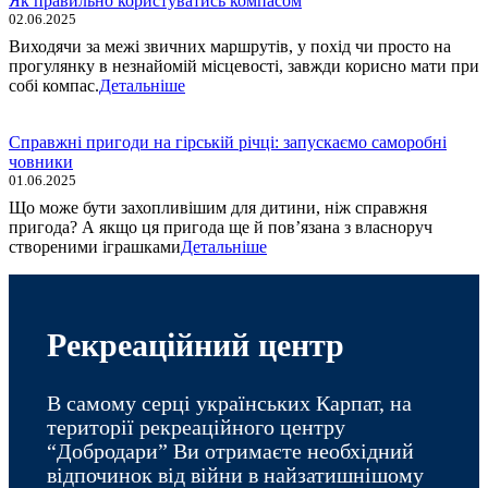
Як правильно користуватись компасом
02.06.2025
Виходячи за межі звичних маршрутів, у похід чи просто на
прогулянку в незнайомій місцевості, завжди корисно мати при
собі компас.
Детальніше
Справжні пригоди на гірській річці: запускаємо саморобні
човники
01.06.2025
Що може бути захопливішим для дитини, ніж справжня
пригода? А якщо ця пригода ще й пов’язана з власноруч
створеними іграшками
Детальніше
Рекреаційний центр
В самому серці українських Карпат, на
території рекреаційного центру
“Добродари” Ви отримаєте необхідний
відпочинок від війни в найзатишнішому