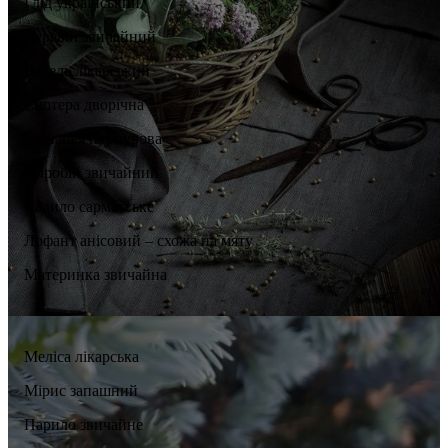
Глід український
Деревій звичайний
Дягель лікарський
Енотера дворічна
Ехінацея пурпурова
Звіробій звичайний
Кадило сарматське
Лофант анісовий – схожа на мяту
Материнка звичайна
Меліса лікарська
Мірис запашний
Парило звичайне