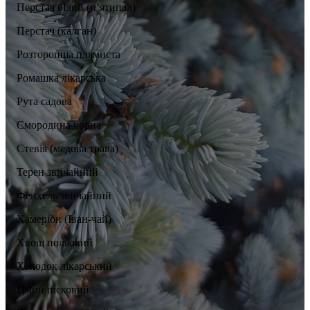
Перстач білий (п’ятипал)
Перстач (калган)
Розторопша плямиста
Ромашка лікарська
Рута садова
Смородина чорна
Стевія (медова трава)
Терен звичайний
Фенхель звичайний
Хамеріон (Іван-чай)
Хвощ польовий
Холодок лікарський
Цмин пісковий