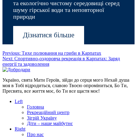
та екологічно чистому середовищі серед
шуму гірської води та неповторної
природи
Дізнатися більше
Post
Previous:
Тихе полювання на гриби в Карпатах
Next:
Спортивно-оздоровча рекреація в Карпатах: Заряд
navigation
енергії та задоволення
Україно, свята Мати Героїв, зійди до серця мого Нехай душа
моя в Тобі відродиться, славою Твоєю опроміниться, Бо Ти,
Пресвята, все життя моє, бо Ти все щастя моє!
Left
Головна
Рекреаційний центр
Зігрій Україну
Діти – наше майбутнє
Right
Про нас