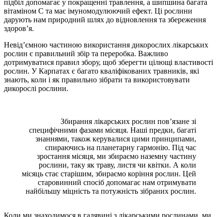
підбіл допомагає у покращенні травлення, а шипшина багата
вітаміном С та має імуномодулюючий ефект. Ці рослини
дарують нам природний шлях до відновлення та збереження
здоров’я.
Невід’ємною частиною використання дикорослих лікарських
рослин є правильний збір та переробка. Важливо
дотримуватися правил збору, щоб зберегти цілющі властивості
рослин. У Карпатах є багато кваліфікованих травників, які
знають, коли і як правильно зібрати та використовувати
дикорослі рослини.
Збирання лікарських рослин пов’язане зі
специфічними фазами місяця. Наші предки, багаті
знаннями, також керувалися цими принципами,
спираючись на планетарну гармонію. Під час
зростання місяця, ми збираємо наземну частину
рослини, таку як траву, листя чи квітки. А коли
місяць стає старішим, збираємо коріння рослин. Цей
старовинний спосіб допомагає нам отримувати
найбільшу міцність та потужність зібраних рослин.
Коли ми знаходимося в галявині з лікарськими рослинами, ми