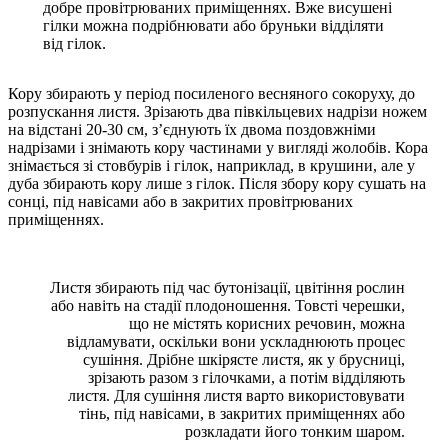
добре провітрюваних приміщеннях. Вже висушені
гілки можна подрібнювати або бруньки відділяти
від гілок.
Кору збирають у період посиленого весняного сокоруху, до
розпускання листя. Зрізають два півкільцевих надрізи ножем
на відстані 20-30 см, з’єднують їх двома поздовжніми
надрізами і знімають кору частинами у вигляді жолобів. Кора
знімається зі стовбурів і гілок, наприклад, в крушини, але у
дуба збирають кору лише з гілок. Після збору кору сушать на
сонці, під навісами або в закритих провітрюваних
приміщеннях.
Листя збирають під час бутонізації, цвітіння рослин
або навіть на стадії плодоношення. Товсті черешки,
що не містять корисних речовин, можна
відламувати, оскільки вони ускладнюють процес
сушіння. Дрібне шкірясте листя, як у брусниці,
зрізають разом з гілочками, а потім відділяють
листя. Для сушіння листя варто використовувати
тінь, під навісами, в закритих приміщеннях або
розкладати його тонким шаром.