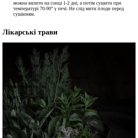
можна вялити на сонці 1-2 дні, а потім сушити при
температурі 70-90° у печі. Не слід мити плоди перед
сушінням.
Лікарські трави
Алтея лікарська
Береза бородавчаста
Бузина чорна
Буквиця лікарська
Верес звичайний
Гадючник в’язолистий
Гінкго дволопатеве
Гісоп лікарський