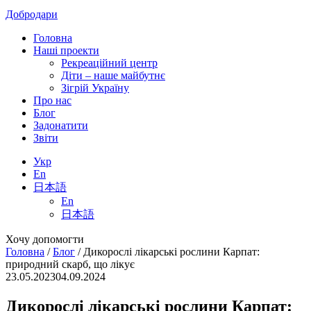
Добродари
Головна
Наші проекти
Рекреаційний центр
Діти – наше майбутнє
Зігрій Україну
Про нас
Блог
Задонатити
Звіти
Укр
En
日本語
En
日本語
Хочу допомогти
Головна
/
Блог
/
Дикорослі лікарські рослини Карпат:
природний скарб, що лікує
23.05.2023
04.09.2024
Дикорослі лікарські рослини Карпат: