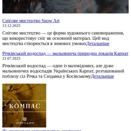
Чебрець звичайний
Снігове мистецтво Snow Art
13.12.2025
Снігове мистецтво — це форма художнього самовираження,
що використовує сніг як основний матеріал. Цей вид
мистецтва створюється в зимових умовах
Детальніше
Річківський водоспад — мальовнича природна локація Карпат
21.07.2025
Річківський водоспад — один із маловідомих, але дуже
мальовничих водоспадів Українських Карпат, розташований
поблизу сіл Річка та Снідавка у Косівському
Детальніше