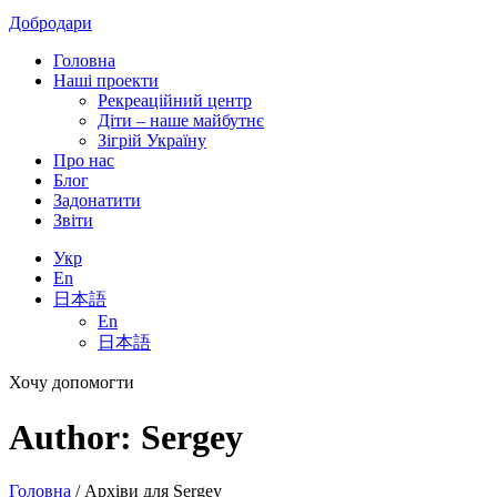
Добродари
Головна
Наші проекти
Рекреаційний центр
Діти – наше майбутнє
Зігрій Україну
Про нас
Блог
Задонатити
Звіти
Укр
En
日本語
En
日本語
Хочу допомогти
Author:
Sergey
Головна
/
Архіви для Sergey