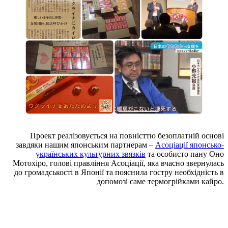
Проект реалізовується на повністтю безоплатній основі
завдяки нашим японським партнерам –
Асоціації японсько-
українських культурних звязків
та особисто пану Оно
Мотохіро, голові правління Асоціації, яка вчасно звернулась
до громадськості в Японії та пояснила гостру необхідність в
допомозі саме термогрійками кайро.