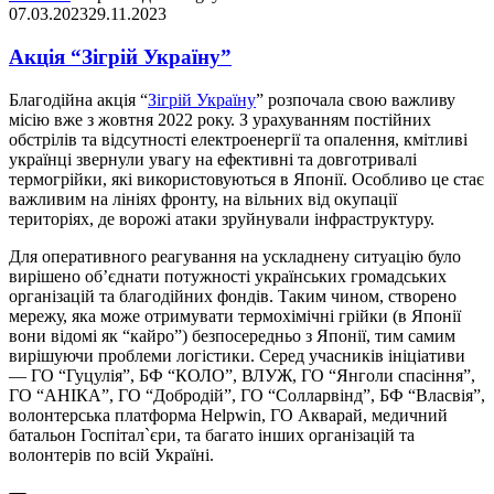
07.03.2023
29.11.2023
Акція “Зігрій Україну”
Благодійна акція “
Зігрій Україну
” розпочала свою важливу
місію вже з жовтня 2022 року. З урахуванням постійних
обстрілів та відсутності електроенергії та опалення, кмітливі
українці звернули увагу на ефективні та довготривалі
термогрійки, які використовуються в Японії. Особливо це стає
важливим на лініях фронту, на вільних від окупації
територіях, де ворожі атаки зруйнували інфраструктуру.
Для оперативного реагування на ускладнену ситуацію було
вирішено об’єднати потужності українських громадських
організацій та благодійних фондів. Таким чином, створено
мережу, яка може отримувати термохімічні грійки (в Японії
вони відомі як “кайро”) безпосередньо з Японії, тим самим
вирішуючи проблеми логістики. Серед учасників ініціативи
— ГО “Гуцулія”, БФ “КОЛО”, ВЛУЖ, ГО “Янголи спасіння”,
ГО “АНІКА”, ГО “Добродій”, ГО “Солларвінд”, БФ “Власвія”,
волонтерська платформа Helpwin, ГО Акварай, медичний
батальон Госпітал`єри, та багато інших організацій та
волонтерів по всій Україні.