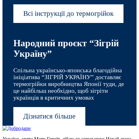
Всі інструкції до термогрійок
Народний проєкт “Зiгрiй
Україну”
Спільна українсько-японська благодійна
ініціатива “ЗІГРІЙ УКРАЇНУ” доставляє
термогрійки виробництва Японії туди, де
це найбільш необхідно, щоб зігріти
українців в критичних умовах
Дізнатися більше
Україно, свята Мати Героїв, зійди до серця мого Нехай душа