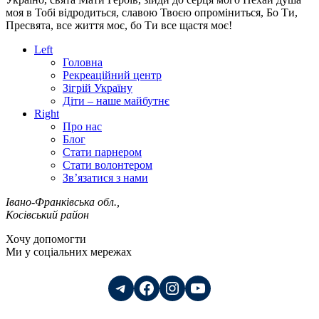
моя в Тобі відродиться, славою Твоєю опроміниться, Бо Ти,
Пресвята, все життя моє, бо Ти все щастя моє!
Left
Головна
Рекреаційний центр
Зігрій Україну
Діти – наше майбутнє
Right
Про нас
Блог
Стати парнером
Стати волонтером
Зв’язатися з нами
Івано-Франківська обл.,
Косівський район
Хочу допомогти
Ми у соціальних мережах
Telegram
Facebook
Instagram
YouTube